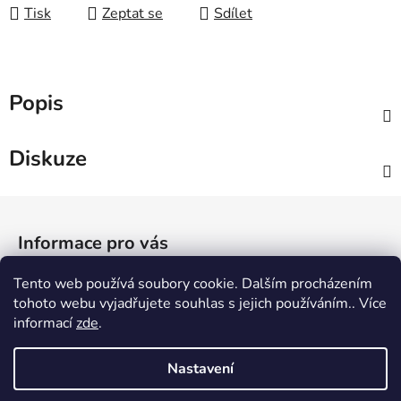
Tisk
Zeptat se
Sdílet
Popis
Diskuze
Z
á
Informace pro vás
p
a
Tento web používá soubory cookie. Dalším procházením
Jak nakupovat
t
tohoto webu vyjadřujete souhlas s jejich používáním.. Více
Obchodní podmínky
í
informací
zde
.
Podmínky ochrany osobních údajů
Nastavení