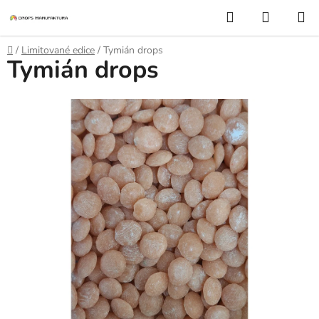
Přejít
Hledat
NÁKUP
na
KOŠÍK
obsah
Domů
/
Limitované edice
/
Tymián drops
Tymián drops