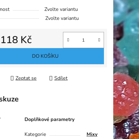
nost
Zvolte variantu
Zvolte variantu
d
118 Kč
 cena:
DO KOŠÍKU
Zeptat se
Sdílet
skuze
“
Doplňkové parametry
Kategorie
Mixy