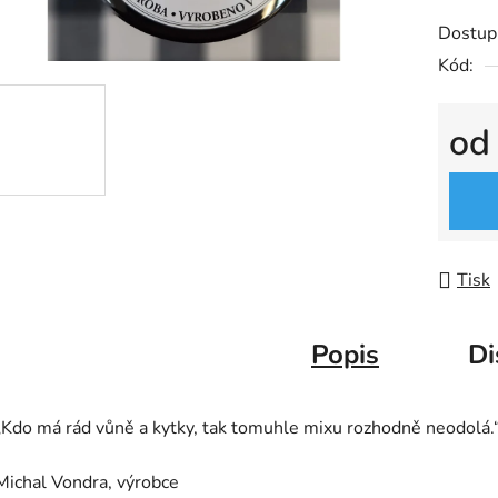
Dostup
Kód:
o
Měrná
Tisk
Popis
Di
„Kdo má rád vůně a kytky, tak tomuhle mixu rozhodně neodolá.
Michal Vondra, výrobce