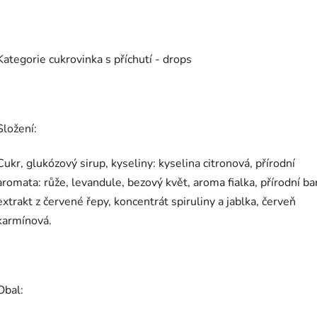
Kategorie cukrovinka s příchutí - drops
Složení:
Cukr, glukózový sirup, kyseliny: kyselina citronová, přírodní
aromata: růže, levandule, bezový květ, aroma fialka, přírodní ba
extrakt z červené řepy, koncentrát spiruliny a jablka, červeň
karmínová.
Obal: