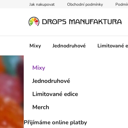
Přejít
Jak nakupovat
Obchodní podmínky
Podmín
na
obsah
Mixy
Jednodruhové
Limitované 
P
K
Přeskočit
Mixy
a
kategorie
o
t
s
Jednodruhové
e
t
g
r
Limitované edice
o
a
r
Merch
i
n
e
n
Přijímáme online platby
í