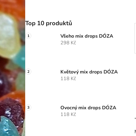
p
a
n
Top 10 produktů
e
l
Všeho mix drops DÓZA
298 Kč
Květový mix drops DÓZA
118 Kč
Ovocný mix drops DÓZA
118 Kč