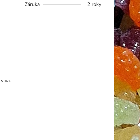
Záruka
2 roky
rviva: