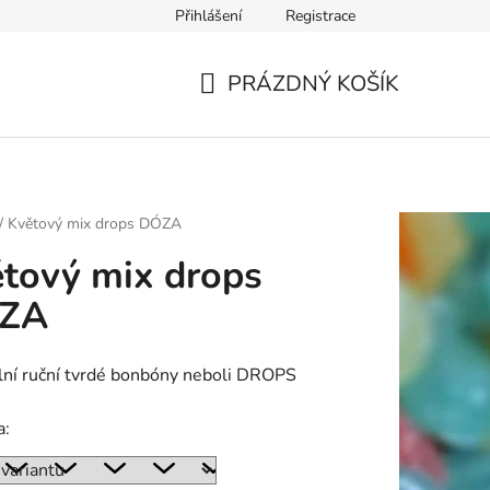
Přihlášení
Registrace
PRÁZDNÝ KOŠÍK
NÁKUPNÍ
KOŠÍK
/
Květový mix drops DÓZA
tový mix drops
ZA
lní ruční tvrdé bonbóny neboli DROPS
a: