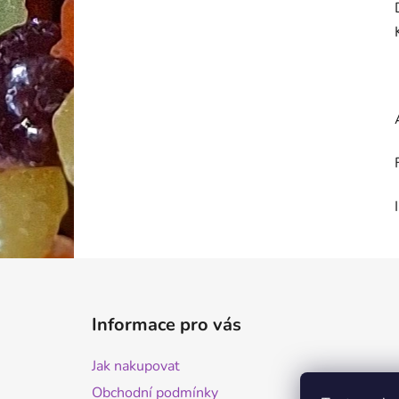
Z
á
Informace pro vás
p
a
Jak nakupovat
t
Obchodní podmínky