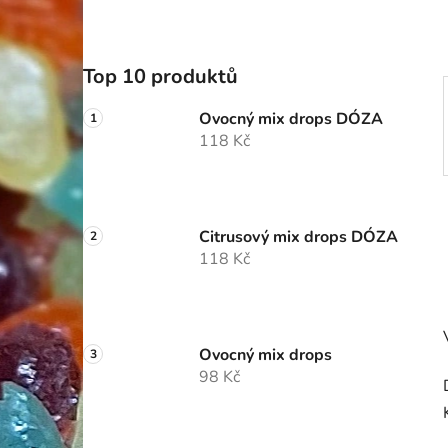
p
a
n
Top 10 produktů
e
l
Ovocný mix drops DÓZA
118 Kč
Citrusový mix drops DÓZA
118 Kč
Ovocný mix drops
98 Kč