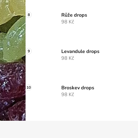
Růže drops
98 Kč
Levandule drops
98 Kč
Broskev drops
98 Kč
Z