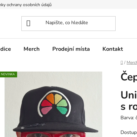
ky ochrany osobních údajů
edice
Merch
Prodejní místa
Kontakt
Domů
/
Merc
Čep
NOVINKA
Uni
s r
Barva: 
Dostup