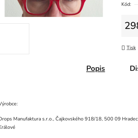
Kód:
29
Měrná
Tisk
Popis
Di
Výrobce:
Drops Manufaktura s.r.o., Čajkovského 918/18, 500 09 Hradec
Králové