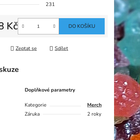
231
8 Kč
DO KOŠÍKU
 cena:
Zeptat se
Sdílet
skuze
Doplňkové parametry
Kategorie
Merch
Záruka
2 roky