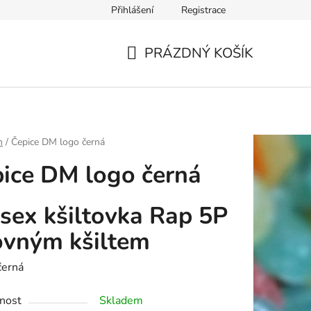
Přihlášení
Registrace
PRÁZDNÝ KOŠÍK
NÁKUPNÍ
KOŠÍK
h
/
Čepice DM logo černá
ice DM logo černá
sex kšiltovka Rap 5P
ovným kšiltem
černá
nost
Skladem