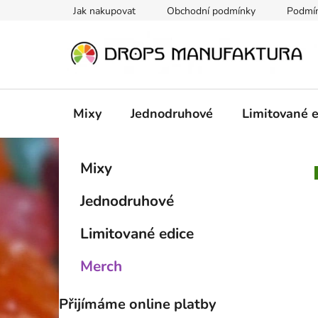
Přejít
Jak nakupovat
Obchodní podmínky
Podmín
na
obsah
Mixy
Jednodruhové
Limitované 
P
K
Přeskočit
Mixy
a
kategorie
o
t
s
Jednodruhové
e
t
g
r
Limitované edice
o
a
r
Merch
i
n
e
n
Přijímáme online platby
í