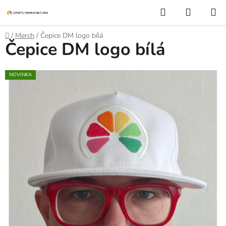
Přejít
Hledat
NÁKUP
na
KOŠÍK
obsah
Domů
/
Merch
/
Čepice DM logo bílá
Čepice DM logo bílá
NOVINKA