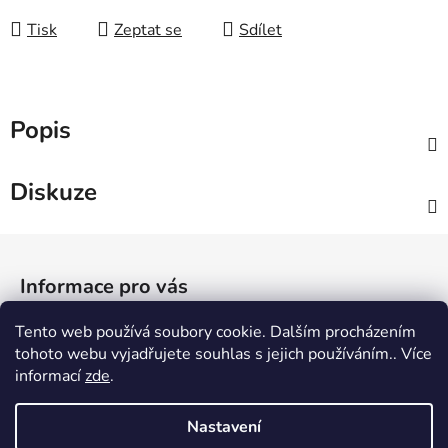
Tisk
Zeptat se
Sdílet
Popis
Diskuze
Z
á
Informace pro vás
p
a
Tento web používá soubory cookie. Dalším procházením
Jak nakupovat
t
tohoto webu vyjadřujete souhlas s jejich používáním.. Více
Obchodní podmínky
í
informací
zde
.
Podmínky ochrany osobních údajů
Nastavení