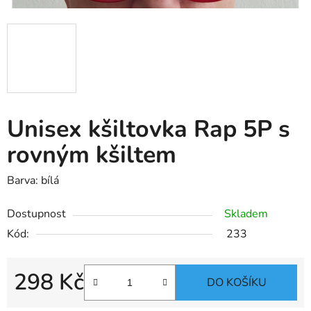
Unisex kšiltovka Rap 5P s
rovným kšiltem
Barva: bílá
Dostupnost
Skladem
Kód:
233
298 Kč
DO KOŠÍKU
Měrná cena: